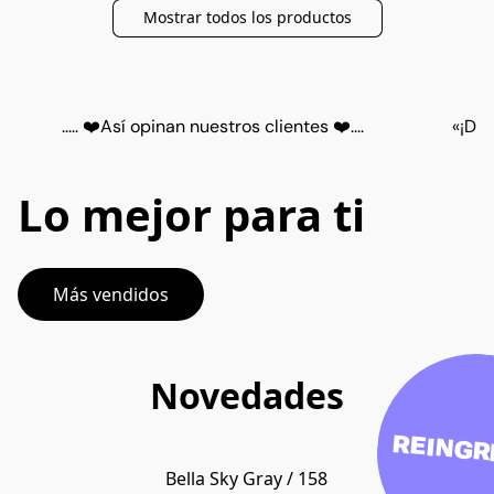
Mostrar todos los productos
..... ❤️Así opinan nuestros clientes ❤️....
«¡De 
Lo mejor para ti
Más vendidos
Novedades
REINGR
Bella Sky Gray / 158
POPULAR