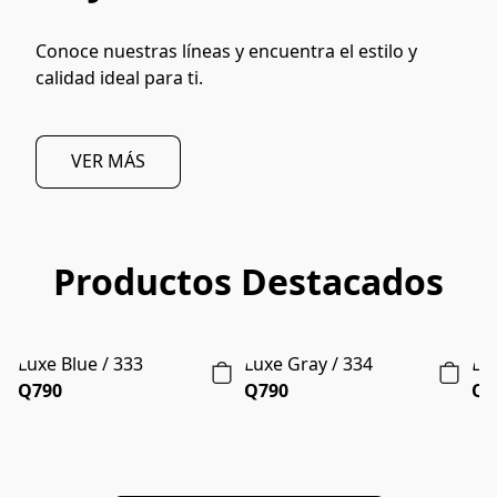
Conoce nuestras líneas y encuentra el estilo y 
calidad ideal para ti. 
VER MÁS
Productos Destacados
Luxe Blue / 333
Luxe Gray / 334
Lux
Q790
NUEVO
Q790
NUEVO
Q7