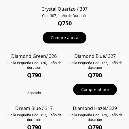
Crystal Quartzo / 307
POPULAR
Cod. 307, 1 año de Duración
Q750
Compre ahora
Diamond Green/ 326
Diamond Blue/ 327
POPULAR
POPULAR
Pupila Pequeña Cod. 326, 1 año de
Pupila Pequeña Cod. 327, 1 año de
duración
duración
Q790
Q790
Compre ahora
Agotado
Dream Blue / 317
Diamond Hazel/ 329
POPULAR
POPULAR
Pupila Pequeña Cod. 317, 1 año de
Pupila Pequeña Cod. 329, 1 año de
duración
duración
Q790
Q790